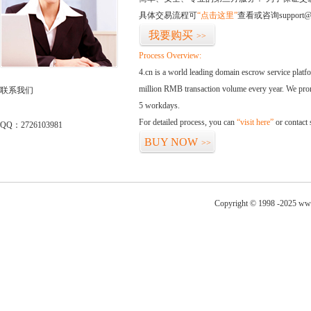
具体交易流程可
“点击这里”
查看或咨询support@
我要购买
>>
Process Overview:
4.cn is a world leading domain escrow service plat
million RMB transaction volume every year. We promi
联系我们
5 workdays.
For detailed process, you can
“visit here”
or contact
QQ：2726103981
BUY NOW
>>
Copyright © 1998 -2025 ww